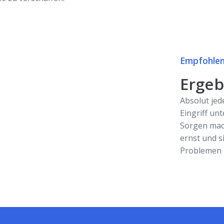
Empfohlen
Ergebn
Absolut jed
Eingriff unt
Sorgen mac
ernst und s
Problemen z