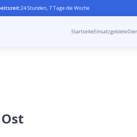
eitszeit:
24 Stunden, 7 Tage die Woche
Startseite
Einsatzgebiete
Die
 Ost